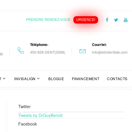
PRENDRE RENDEZ-VOUS
URGENCE!
Téléphone
Courriel
1
450-928-DENT(3368)
info@allodentiste.com
N6
T
INVISALIGN
BLOGUE
FINANCEMENT
CONTACTS
Twitter
Tweets by DrGuyBenoit
Facebook